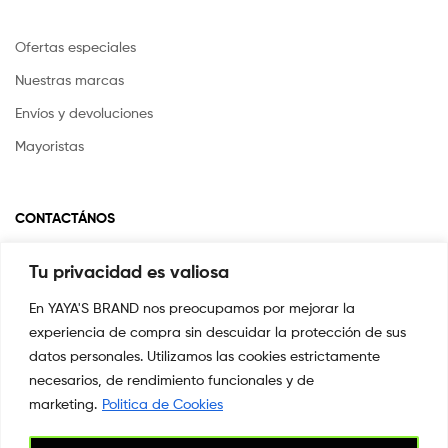
Ofertas especiales
Nuestras marcas
Envíos y devoluciones
Mayoristas
CONTACTÁNOS
Tu privacidad es valiosa
Si tienes alguna pregunta o inquietud escríbenos a
info@yayasstore.com.co
En YAYA'S BRAND nos preocupamos por mejorar la
experiencia de compra sin descuidar la protección de sus
📍CARRERA 8 # 14-45 SAN PEDRO
CALI, COLOMBIA
datos personales. Utilizamos las cookies estrictamente
necesarios, de rendimiento funcionales y de
+57 3044553869
marketing.
Politica de Cookies