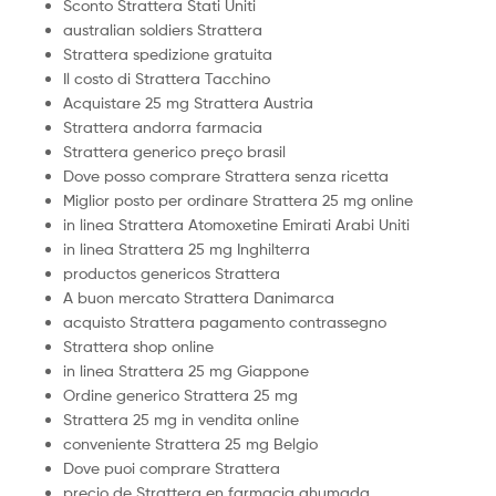
Sconto Strattera Stati Uniti
australian soldiers Strattera
Strattera spedizione gratuita
Il costo di Strattera Tacchino
Acquistare 25 mg Strattera Austria
Strattera andorra farmacia
Strattera generico preço brasil
Dove posso comprare Strattera senza ricetta
Miglior posto per ordinare Strattera 25 mg online
in linea Strattera Atomoxetine Emirati Arabi Uniti
in linea Strattera 25 mg Inghilterra
productos genericos Strattera
A buon mercato Strattera Danimarca
acquisto Strattera pagamento contrassegno
Strattera shop online
in linea Strattera 25 mg Giappone
Ordine generico Strattera 25 mg
Strattera 25 mg in vendita online
conveniente Strattera 25 mg Belgio
Dove puoi comprare Strattera
precio de Strattera en farmacia ahumada