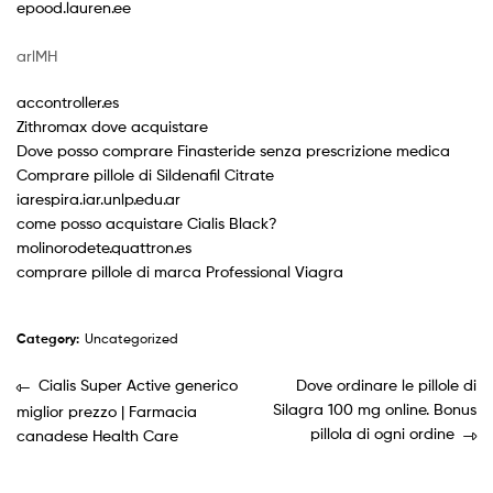
epood.lauren.ee
arlMH
accontroller.es
Zithromax dove acquistare
Dove posso comprare Finasteride senza prescrizione medica
Comprare pillole di Sildenafil Citrate
iarespira.iar.unlp.edu.ar
come posso acquistare Cialis Black?
molinorodete.quattron.es
comprare pillole di marca Professional Viagra
Category:
Uncategorized
Cialis Super Active generico
Dove ordinare le pillole di
Silagra 100 mg online. Bonus
miglior prezzo | Farmacia
pillola di ogni ordine
canadese Health Care