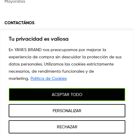
Mayoristas
CONTACTÁNOS
Tu privacidad es valiosa
Si tienes alguna pregunta o inquietud escríbenos a
info@yayasstore.com.co
En YAYA'S BRAND nos preocupamos por mejorar la
experiencia de compra sin descuidar la protección de sus
📍CARRERA 8 # 14-45 SAN PEDRO
CALI, COLOMBIA
datos personales. Utilizamos las cookies estrictamente
necesarios, de rendimiento funcionales y de
+57 3044553869
marketing.
Politica de Cookies
ACEPTAR TODO
Copyright © 2026
YAYA'S BRAND
. All Rights Reserved.
PERSONALIZAR
1
RECHAZAR