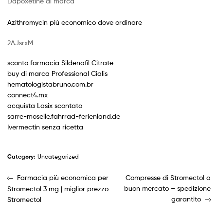
Dapoxetine di marca
Azithromycin più economico dove ordinare
2AJsrxM
sconto farmacia Sildenafil Citrate
buy di marca Professional Cialis
hematologistabruno.com.br
connect4.mx
acquista Lasix scontato
sarre-moselle.fahrrad-ferienland.de
Ivermectin senza ricetta
Category:
Uncategorized
Farmacia più economica per
Compresse di Stromectol a
buon mercato – spedizione
Stromectol 3 mg | miglior prezzo
garantito
Stromectol