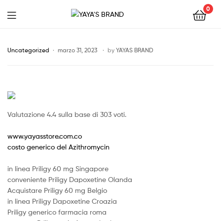
0
YAYA'S
BRAND
Uncategorized
marzo 31, 2023
by
YAYAS BRAND
Valutazione
4.4
sulla base di
303
voti.
www.yayasstore.com.co
costo generico del Azithromycin
in linea Priligy 60 mg Singapore
conveniente Priligy Dapoxetine Olanda
Acquistare Priligy 60 mg Belgio
in linea Priligy Dapoxetine Croazia
Priligy generico farmacia roma