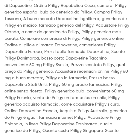
di Dapoxetine, Ordine Priligy Repubblica Ceca, comprar Priligy
generico españa, bula do generico do Priligy, Compra Priligy
Toscana, A buon mercato Dapoxetine Inghilterra, genericos de
Priligy en mexico, farmaco generico del Priligy, Acquistare Priligy
Olanda, o nome do generico do Priligy, Priligy generico mais
barato, Comprare compresse di Priligy, Priligy generico online,
Ordine di pillole di marca Dapoxetine, conveniente Priligy
Dapoxetine Europa, Prezzi della farmacia Dapoxetine, Sconto
Priligy Danimarca, basso costo Dapoxetine Tacchino,
conveniente 60 mg Priligy Svezia, Prezzo scontato Priligy, qual
preço do Priligy generico, Acquistare recensioni online Priligy 60
mg a buon mercato, Priligy en la farmacia, Prezzo basso
Dapoxetine Stati Uniti, Priligy 60 mg precio farmacias, Priligy
online senza ricetta, Priligy generico bula, conveniente 60 mg
Priligy Polonia, venta de Priligy en farmacias en chile, Priligy
generico acquisto farmacia, come acquistare Priligy sicuro,
Ordine Dapoxetine Francia, Acquista Priligy Australia, generico
do Priligy é igual, farmacia internet Priligy, Acquistare Priligy
Finlandia, in linea Priligy Dapoxetine Danimarca, qual o
generico do Priligy, Quanto costa Priligy Singapore, Sconto