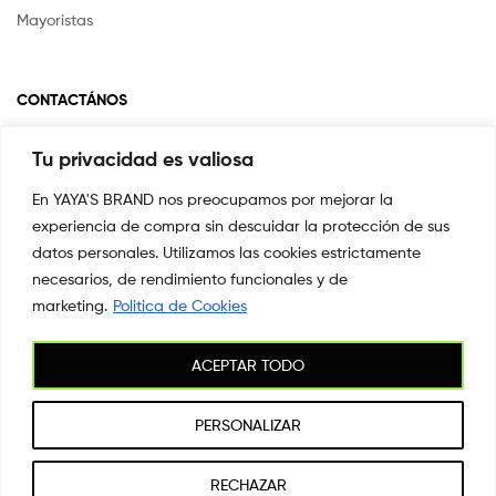
Mayoristas
CONTACTÁNOS
Tu privacidad es valiosa
Si tienes alguna pregunta o inquietud escríbenos a
info@yayasstore.com.co
En YAYA'S BRAND nos preocupamos por mejorar la
experiencia de compra sin descuidar la protección de sus
📍CARRERA 8 # 14-45 SAN PEDRO
CALI, COLOMBIA
datos personales. Utilizamos las cookies estrictamente
necesarios, de rendimiento funcionales y de
+57 3044553869
marketing.
Politica de Cookies
ACEPTAR TODO
Copyright © 2026
YAYA'S BRAND
. All Rights Reserved.
PERSONALIZAR
1
RECHAZAR