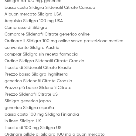
Sildigra da 100 mg. generico
basso costo Sildigra Sildenafil Citrate Canada
A buon mercato Sildigra USA
Acquista Sildigra 100 mg USA
Compresse di Sildigra
Comprare Sildenafil Citrate generico online
Ordinare il Sildigra 100 mg online senza prescrizione medica
conveniente Sildigra Austria
comprar Sildigra sin receta farmacia
Ordine Sildigra Sildenafil Citrate Croazia
Il costo di Sildenafil Citrate Brasile
Prezzo basso Sildigra Inghilterra
generico Sildenafil Citrate Croazia
Prezzo più basso Sildenafil Citrate
Prezzo Sildenafil Citrate US
Sildigra generico japao
generico Sildigra españa
basso costo 100 mg Sildigra Finlandia
in linea Sildigra UK
Il costo di 100 mg Sildigra US
Ordinare pillole di Sildigra 100 mg a buon mercato