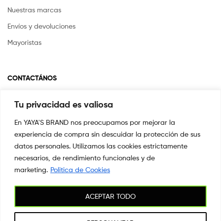
Nuestras marcas
Envíos y devoluciones
Mayoristas
CONTACTÁNOS
Tu privacidad es valiosa
Si tienes alguna pregunta o inquietud escríbenos a
info@yayasstore.com.co
En YAYA'S BRAND nos preocupamos por mejorar la
experiencia de compra sin descuidar la protección de sus
📍CARRERA 8 # 14-45 SAN PEDRO
CALI, COLOMBIA
datos personales. Utilizamos las cookies estrictamente
necesarios, de rendimiento funcionales y de
+57 3044553869
marketing.
Politica de Cookies
ACEPTAR TODO
Copyright © 2026
YAYA'S BRAND
. All Rights Reserved.