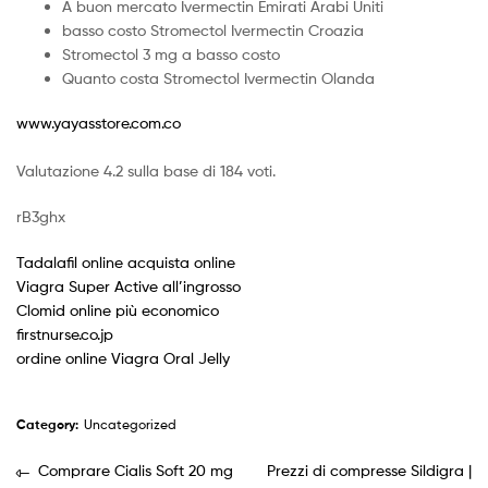
A buon mercato Ivermectin Emirati Arabi Uniti
basso costo Stromectol Ivermectin Croazia
Stromectol 3 mg a basso costo
Quanto costa Stromectol Ivermectin Olanda
www.yayasstore.com.co
Valutazione
4.2
sulla base di
184
voti.
rB3ghx
Tadalafil online acquista online
Viagra Super Active all’ingrosso
Clomid online più economico
firstnurse.co.jp
ordine online Viagra Oral Jelly
Category:
Uncategorized
Comprare Cialis Soft 20 mg
Prezzi di compresse Sildigra |